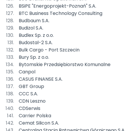
BSiPE "Energoprojekt-Poznań" S.A.
BTC Business Technology Consulting
Budbaum S.A.
Budizol S.A.
Budlex Sp. z o.o.
Budostal-2 S.A.
Bulk Cargo - Port Szczecin
Bury Sp. z o.o.
Bytomskie Przedsiębiorstwo Komunalne
Canpol
CASUS FINANSE S.A.
GBT Group
CCC S.A.
CDN Leszno
CDSerwis
Carrier Polska
Cemat Silicon S.A.
Centralna Stacja Ratownictwa Górniczego S.A.