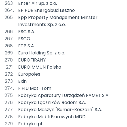
Enter Air Sp. z o.o.
EP PUE Energobud Leszno
Epp Property Management Minster
Investments Sp. z o.o.
ESC S.A.
ESCO
ETP S.A.
Euro Holding Sp. z o.o.
EUROFIRANY
EUROIMMUN Polska
Europoles
Exin
F.H.U Mat-Tom
Fabryka Aparatury i Urządzeń FAMET S.A.
Fabryka Łączników Radom S.A.
Fabryka Maszyn "Bumar-Koszalin" S.A.
Fabryka Mebli Biurowych MDD
Fabryka pl