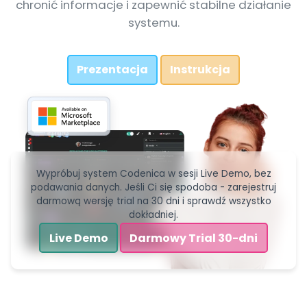
chronić informacje i zapewnić stabilne działanie
systemu.
Prezentacja
Instrukcja
Wypróbuj system Codenica w sesji Live Demo, bez
podawania danych. Jeśli Ci się spodoba - zarejestruj
darmową wersję trial na 30 dni i sprawdź wszystko
dokładniej.
Live Demo
Darmowy Trial 30-dni