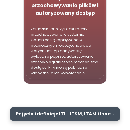
przechowywanie plików i
autoryzowany dostęp
Załączniki, obrazy i dokumenty
przechowywane w systemie
Codenica są zapisywane w
bezpiecznych repozytoriach, do
których dostęp odbywa się
wyłącznie poprzez autoryzowane,
czasowo ograniczone mechanizmy
dostępu. Pliki nie są publicznie
widoczne, a ich wyświetlanie
możliwe jest tylko dla użytkowników
posiadających odpowiednie
uprawnienia w systemie.
Pojęcia i definicje ITIL, ITSM, ITAM i inne