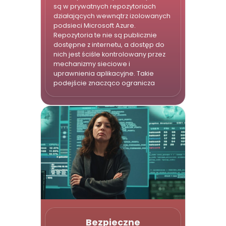
są w prywatnych repozytoriach
działających wewnątrz izolowanych
podsieci Microsoft Azure.
Repozytoria te nie są publicznie
dostępne z internetu, a dostęp do
nich jest ściśle kontrolowany przez
mechanizmy sieciowe i
uprawnienia aplikacyjne. Takie
podejście znacząco ogranicza
powierzchnię ataku i chroni dane
przed nieautoryzowanym
dostępem z zewnątrz.
Bezpieczne