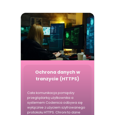
Ochrona danych w
tranzycie (HTTPS)
Cała komunikacja pomiędzy
przeglądarką użytkownika a
systemem Codenica odbywa się
wyłącznie z użyciem szyfrowanego
protokołu HTTPS. Chroni to dane