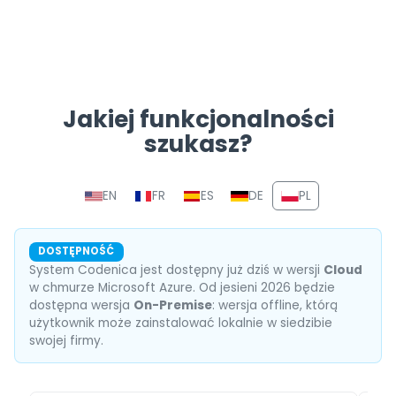
Jakiej funkcjonalności
szukasz?
Nawigacyjna sekcja z linkam
EN
FR
ES
DE
PL
DOSTĘPNOŚĆ
System Codenica jest dostępny już dziś w wersji
Cloud
w chmurze Microsoft Azure. Od jesieni 2026 będzie
dostępna wersja
On-Premise
: wersja offline, którą
użytkownik może zainstalować lokalnie w siedzibie
swojej firmy.