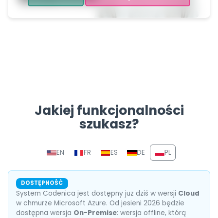
Jakiej funkcjonalności
szukasz?
Nawigacyjna sekcja z linkam
EN
FR
ES
DE
PL
DOSTĘPNOŚĆ
System Codenica jest dostępny już dziś w wersji
Cloud
w chmurze Microsoft Azure. Od jesieni 2026 będzie
dostępna wersja
On-Premise
: wersja offline, którą