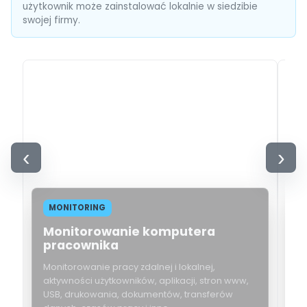
użytkownik może zainstalować lokalnie w siedzibie
swojej firmy.
‹
›
MONITORING
Monitorowanie komputera
E
pracownika
o
Monitorowanie pracy zdalnej i lokalnej,
E
aktywności użytkowników, aplikacji, stron www,
uż
USB, drukowania, dokumentów, transferów
o