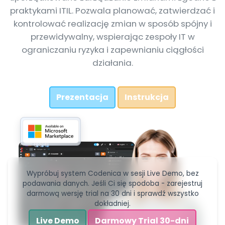
praktykami ITIL. Pozwala planować, zatwierdzać i
kontrolować realizację zmian w sposób spójny i
przewidywalny, wspierając zespoły IT w
ograniczaniu ryzyka i zapewnianiu ciągłości
działania.
Prezentacja
Instrukcja
Wypróbuj system Codenica w sesji Live Demo, bez
podawania danych. Jeśli Ci się spodoba - zarejestruj
darmową wersję trial na 30 dni i sprawdź wszystko
dokładniej.
Live Demo
Darmowy Trial 30-dni