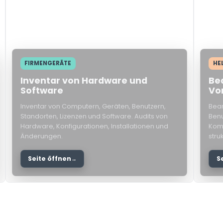
FIRMENGERÄTE
HE
Inventar von Hardware und
Be
Software
Vo
Inventar von Computern, Geräten, Benutzern,
Bear
Standorten, Lizenzen und Software. Audits von
Benu
Hardware, Konfigurationen, Installationen und
Komm
Änderungen.
stru
Seite öffnen
S