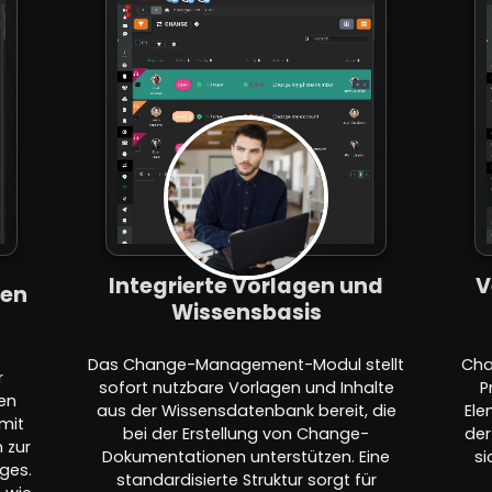
Integrierte Vorlagen und
V
ten
Wissensbasis
Das Change-Management-Modul stellt
Cha
r
sofort nutzbare Vorlagen und Inhalte
P
en
aus der Wissensdatenbank bereit, die
Ele
mit
bei der Erstellung von Change-
der
n zur
Dokumentationen unterstützen. Eine
s
ges.
standardisierte Struktur sorgt für