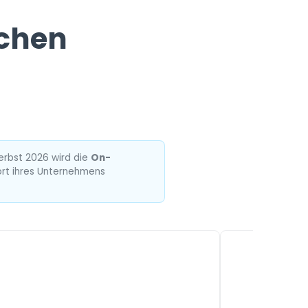
uchen
 zu den wichtigsten Codenica-Funktionen. Dieser Block ka
Herbst 2026 wird die
On-
dort ihres Unternehmens