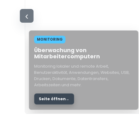
‹
MONITORING
Überwachung von
Mitarbeitercomputern
Monitoring lokaler und remote Arbeit,
Benutzeraktivität, Anwendungen, Websites, USB,
Drucken, Dokumente, Datentransfers,
Arbeitszeiten und mehr.
Seite öffnen