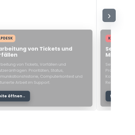
›
LPDESK
KUNDENPORT
arbeitung von Tickets und
Self-Serv
rfällen
Mitarbeite
beitung von Tickets, Vorfällen und
Self-Service-Po
tzeranfragen. Prioritäten, Status,
Probleme melde
unikationshistorie, Computerkontext und
Kommunikation
kturierte Arbeit im Support.
Ressourcen und
eite öffnen
Seite öffne