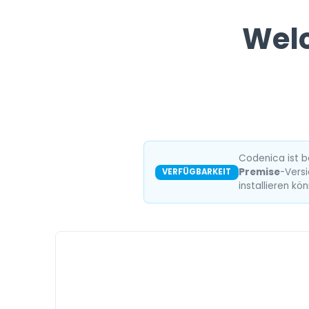
Welc
Codenica ist b
Premise
-Versi
VERFÜGBARKEIT
installieren kö