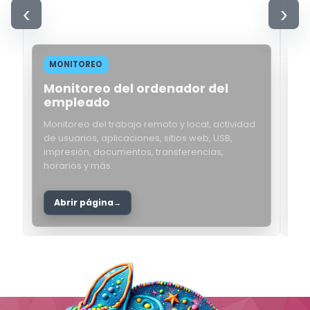
‹
›
MONITOREO
Monitoreo del ordenador del
I
empleado
s
Monitoreo del trabajo remoto y local, actividad
I
de usuarios, aplicaciones, sitios web, USB,
u
impresión, documentos, transferencias,
A
horarios y más.
i
Abrir página