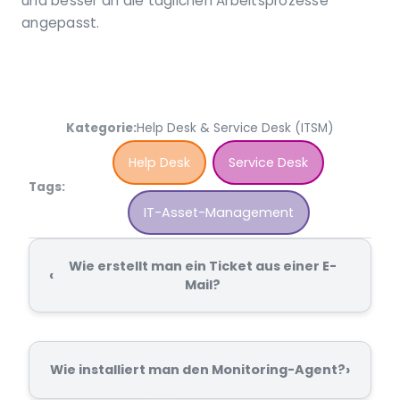
und besser an die täglichen Arbeitsprozesse
angepasst.
Kategorie:
Help Desk & Service Desk (ITSM)
Help Desk
Service Desk
Tags:
IT-Asset-Management
Wie erstellt man ein Ticket aus einer E-
‹
Mail?
›
Wie installiert man den Monitoring-Agent?